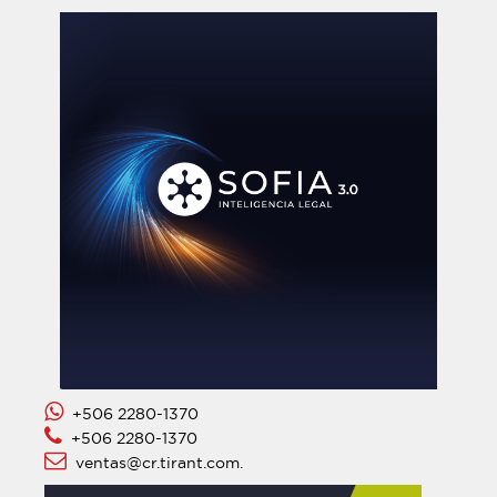
+506 2280-1370
+506 2280-1370
ventas@cr.tirant.com.