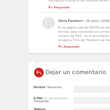
inscripción o el acto de compra venta?
Responder
Silvia Pacheco
• 26 junio, 2026
En la página web de DEKRA se estab
técnica, para inscribirse por primer
número de DUA , no el documento f
la página TICA del Ministerio de H
Responder
Dejar un comentario
Nombre
*Requerido
E-Mail
(no será publicado)
*Requerido
Telefono