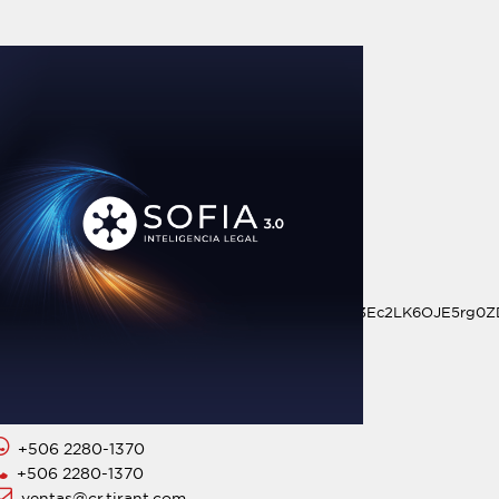
c4ODIwMDg5MgABHowNcK72iM08gBTHnhjDgipW1H3Ec2LK6OJE5rg0
+506 2280-1370
+506 2280-1370
ventas@cr.tirant.com.