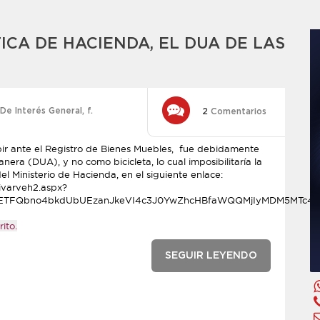
TICA DE HACIENDA, EL DUA DE LAS
De Interés General
,
f.
2
Comentarios
ribir ante el Registro de Bienes Muebles, fue debidamente
era (DUA), y no como bicicleta, lo cual imposibilitaría la
el Ministerio de Hacienda, en el siguiente enlace:
civarveh2.aspx?
cmlkETFQbno4bkdUbUEzanJkeVI4c3J0YwZhcHBfaWQQMjIyMDM5MT
ito.
SEGUIR LEYENDO