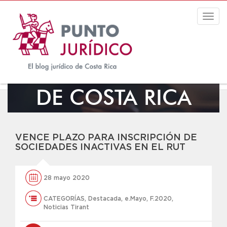
Togg
navig
EL BLOG JURÍDICO
DE COSTA RICA
VENCE PLAZO PARA INSCRIPCIÓN DE
SOCIEDADES INACTIVAS EN EL RUT
28 mayo 2020
CATEGORÍAS
,
Destacada
,
e.Mayo
,
F.2020
,
Noticias Tirant