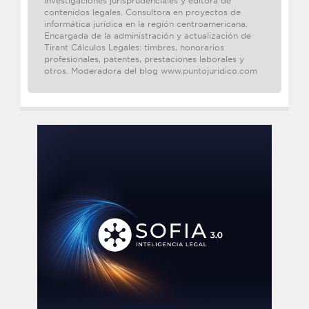
investigaciones jurisprudenciales y editora de
contenidos legales. Consultora en proyectos de
informática jurídica en la región centroamericana.
Encargada de la administración y actualización de
Tirant Cálculos Legales: timbres, honorarios
profesionales, patentes, prestaciones laborales y
otros. Moderadora del blog www.puntojuridico.com