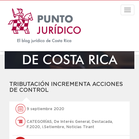
Togg
navig
EL BLOG JURÍDICO
DE COSTA RICA
TRIBUTACIÓN INCREMENTA ACCIONES
DE CONTROL
9 septiembre 2020
CATEGORÍAS
,
De Interés General
,
Destacada
,
F.2020
,
i.Setiembre
,
Noticias Tirant