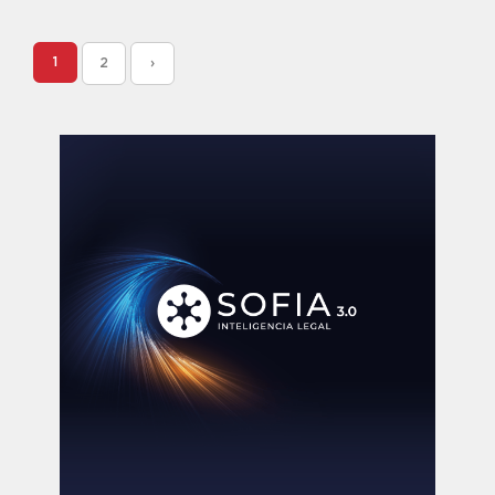
1
2
›