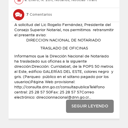
a. Enero
,
N. 2011
,
Notarios
,
Noticias Tirant
7
Comentarios
A solicitud del Lic Rogelio Fernández, Presidente del
Consejo Superior Notarial, nos permitimos retransmitir
el presente aviso:
DIRECCION NACIONAL DE NOTARIADO
TRASLADO DE OFICINAS
Informamos que la Dirección Nacional de Notariado
ha trasladado sus oficinas a la siguiente
dirección:Dirección: Curridabat, de la POPS 50 metros
al Este, edificio GALERÍAS DEL ESTE, colores negro y
gris. (Parqueo público en el sótano pagado por los
usuarios)Página Web provisional:
http://consulta.dnn.go.cr/consultapublicaTeléfono
central: 25 28 57 50Fax: 25 28 57 57Correo
electrónico: direccionnacional@dnn.go.cr...
SEGUIR LEYENDO