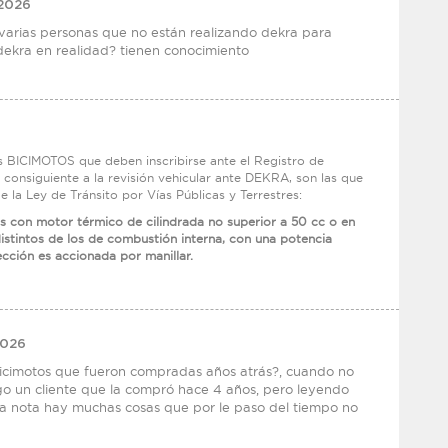
 2026
varias personas que no están realizando dekra para
 dekra en realidad? tienen conocimiento
as BICIMOTOS que deben inscribirse ante el Registro de
 consiguiente a la revisión vehicular ante DEKRA, son las que
de la Ley de Tránsito por Vías Públicas y Terrestres:
as con motor térmico de cilindrada no superior a 50 cc o en
istintos de los de combustión interna, con una potencia
ección es accionada por manillar.
2026
 bicimotos que fueron compradas años atrás?, cuando no
Tengo un cliente que la compró hace 4 años, pero leyendo
a nota hay muchas cosas que por le paso del tiempo no