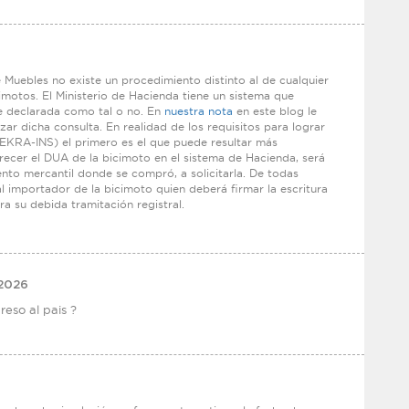
Muebles no existe un procedimiento distinto al de cualquier
cimotos. El Ministerio de Hacienda tiene un sistema que
ue declarada como tal o no. En
nuestra nota
en este blog le
zar dicha consulta. En realidad de los requisitos para lograr
EKRA-INS) el primero es el que puede resultar más
ecer el DUA de la bicimoto en el sistema de Hacienda, será
ento mercantil donde se compró, a solicitarla. De todas
l importador de la bicimoto quien deberá firmar la escritura
a su debida tramitación registral.
 2026
eso al pais ?