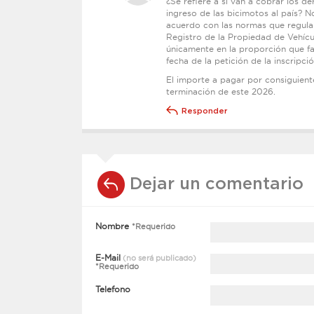
¿Se refiere a si van a cobrar los d
ingreso de las bicimotos al país? 
acuerdo con las normas que regulan
Registro de la Propiedad de Vehícu
únicamente en la proporción que fal
fecha de la petición de la inscripció
El importe a pagar por consiguiente
terminación de este 2026.
Responder
Dejar un comentario
Nombre
*Requerido
E-Mail
(no será publicado)
*Requerido
Telefono