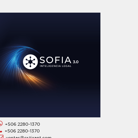
+506 2280-1370
+506 2280-1370
ventas@cr.tirant.com.