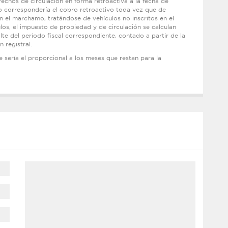
erechos de circulación en forma retroactiva a la fecha de
No correspondería el cobro retroactivo toda vez que de
 el marchamo, tratándose de vehículos no inscritos en el
los, el impuesto de propiedad y de circulación se calculan
te del período fiscal correspondiente, contado a partir de la
n registral.
 sería el proporcional a los meses que restan para la