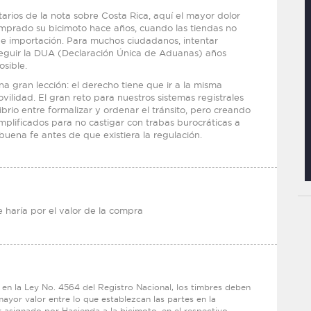
arios de la nota sobre Costa Rica, aquí el mayor dolor
mprado su bicimoto hace años, cuando las tiendas no
e importación. Para muchos ciudadanos, intentar
nseguir la DUA (Declaración Única de Aduanas) años
osible.
a gran lección: el derecho tiene que ir a la misma
ilidad. El gran reto para nuestros sistemas registrales
brio entre formalizar y ordenar el tránsito, pero creando
plificados para no castigar con trabas burocráticas a
uena fe antes de que existiera la regulación.
e haría por el valor de la compra
en la Ley No. 4564 del Registro Nacional, los timbres deben
 mayor valor entre lo que establezcan las partes en la
r asignado por Hacienda a la bicimoto, en el respectivo