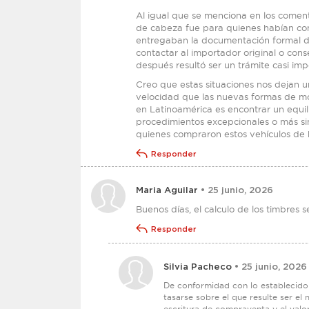
Al igual que se menciona en los coment
de cabeza fue para quienes habían co
entregaban la documentación formal d
contactar al importador original o co
después resultó ser un trámite casi imp
Creo que estas situaciones nos dejan un
velocidad que las nuevas formas de mov
en Latinoamérica es encontrar un equili
procedimientos excepcionales o más sim
quienes compraron estos vehículos de b
Responder
Maria Aguilar
• 25 junio, 2026
Buenos días, el calculo de los timbres s
Responder
Silvia Pacheco
• 25 junio, 2026
De conformidad con lo establecido 
tasarse sobre el que resulte ser el
escritura de compraventa y el valo