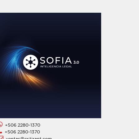
+506 2280-1370
+506 2280-1370
ventas@cr.tirant.com.