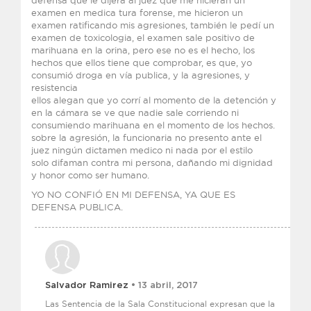
defensa que le dijera al juez que me hicieran un
examen en medica tura forense, me hicieron un
examen ratificando mis agresiones, también le pedí un
examen de toxicologia, el examen sale positivo de
marihuana en la orina, pero ese no es el hecho, los
hechos que ellos tiene que comprobar, es que, yo
consumió droga en vía publica, y la agresiones, y
resistencia
ellos alegan que yo corrí al momento de la detención y
en la cámara se ve que nadie sale corriendo ni
consumiendo marihuana en el momento de los hechos.
sobre la agresión, la funcionaria no presento ante el
juez ningún dictamen medico ni nada por el estilo
solo difaman contra mi persona, dañando mi dignidad
y honor como ser humano.
YO NO CONFIÓ EN MI DEFENSA, YA QUE ES
DEFENSA PUBLICA.
Salvador Ramirez
• 13 abril, 2017
Las Sentencia de la Sala Constitucional expresan que la