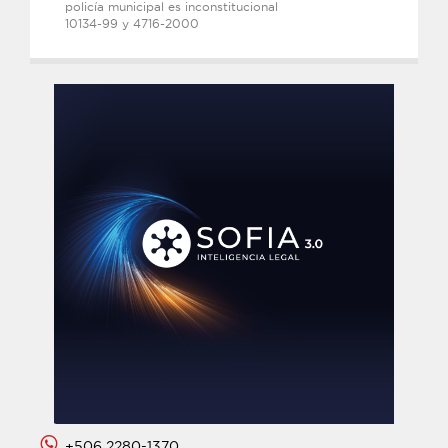
policía municipal es inconstitucional
10134-99 y 4716-2000
+506 2280-1370