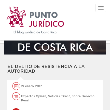
Togg
navig
EL BLOG JURÍDICO
DE COSTA RICA
EL DELITO DE RESISTENCIA A LA
AUTORIDAD
19 enero 2017
Expertos Opinan
,
Noticias Tirant
,
Sobre Derecho
Penal