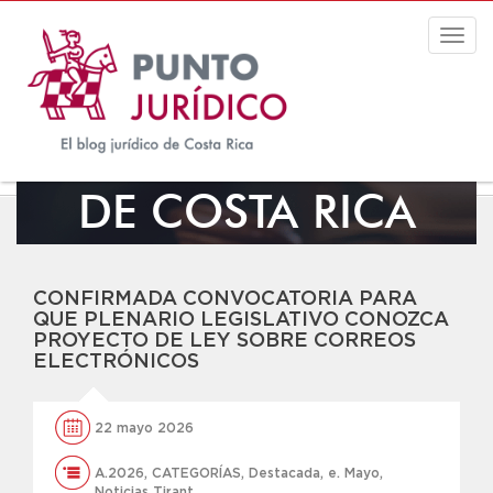
Togg
navig
EL BLOG JURÍDICO
DE COSTA RICA
CONFIRMADA CONVOCATORIA PARA
QUE PLENARIO LEGISLATIVO CONOZCA
PROYECTO DE LEY SOBRE CORREOS
ELECTRÓNICOS
22 mayo 2026
A.2026
,
CATEGORÍAS
,
Destacada
,
e. Mayo
,
Noticias Tirant