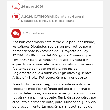
26 mayo 2026
A.2026
,
CATEGORÍAS
,
De Interés General
,
Destacada
,
e. Mayo
,
Noticias Tirant
4
Comentarios
Nos han confirmado esta tarde que por unanimidad,
los señores Diputados acordaron ayer retrotraer a
primer debate la votación del Proyecto de Ley
25.094 Modificación del Código de Comercio y la
Ley 10.597 para garantizar el registro gratuito y
expedito del correo electrónico societarioEl acuerdo
fue tomado con base en el art. 148 bis del
Reglamento de la Asamblea Legislativa siguiente:
Artículo 148 bis.- Retrotracción a primer debate
Si en la discusión en segundo debate se estimare
necesario modificar el fondo del texto, el Plenario
podrá determinar, por una sola vez, que el asunto se
retrotraiga a primer debate. También cabe retrotraer
el asunto a primer debate, para subsanar algún vicio
de procedimiento. La moción para retrotraer es de