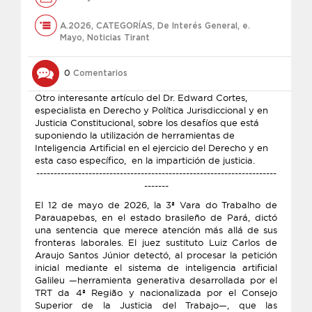
A.2026
,
CATEGORÍAS
,
De Interés General
,
e.
Mayo
,
Noticias Tirant
0
Comentarios
Otro interesante artículo del Dr. Edward Cortes,
especialista en Derecho y Política Jurisdiccional y en
Justicia Constitucional, sobre los desafíos que está
suponiendo la utilización de herramientas de
Inteligencia Artificial en el ejercicio del Derecho y en
esta caso específico, en la impartición de justicia.
---------------------------------------------------------------------
-------
El 12 de mayo de 2026, la 3ª Vara do Trabalho de
Parauapebas, en el estado brasileño de Pará, dictó
una sentencia que merece atención más allá de sus
fronteras laborales. El juez sustituto Luiz Carlos de
Araujo Santos Júnior detectó, al procesar la petición
inicial mediante el sistema de inteligencia artificial
Galileu —herramienta generativa desarrollada por el
TRT da 4ª Região y nacionalizada por el Consejo
Superior de la Justicia del Trabajo—, que las