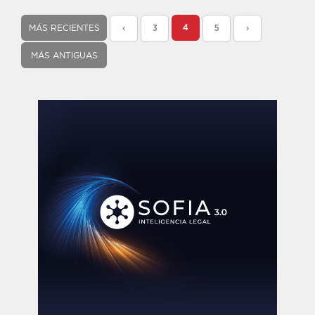
MÁS RECIENTES
4
‹
3
5
›
MÁS ANTIGUAS