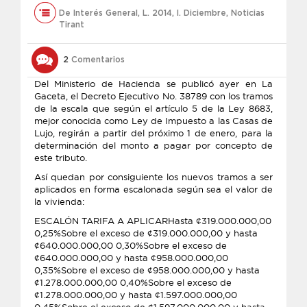
De Interés General
,
L. 2014
,
l. Diciembre
,
Noticias
Tirant
2
Comentarios
Del Ministerio de Hacienda se publicó ayer en La
Gaceta, el Decreto Ejecutivo No. 38789 con los tramos
de la escala que según el artículo 5 de la Ley 8683,
mejor conocida como Ley de Impuesto a las Casas de
Lujo, regirán a partir del próximo 1 de enero, para la
determinación del monto a pagar por concepto de
este tributo.
Así quedan por consiguiente los nuevos tramos a ser
aplicados en forma escalonada según sea el valor de
la vivienda:
ESCALÓN TARIFA A APLICARHasta ¢319.000.000,00
0,25%Sobre el exceso de ¢319.000.000,00 y hasta
¢640.000.000,00 0,30%Sobre el exceso de
¢640.000.000,00 y hasta ¢958.000.000,00
0,35%Sobre el exceso de ¢958.000.000,00 y hasta
¢1.278.000.000,00 0,40%Sobre el exceso de
¢1.278.000.000,00 y hasta ¢1.597.000.000,00