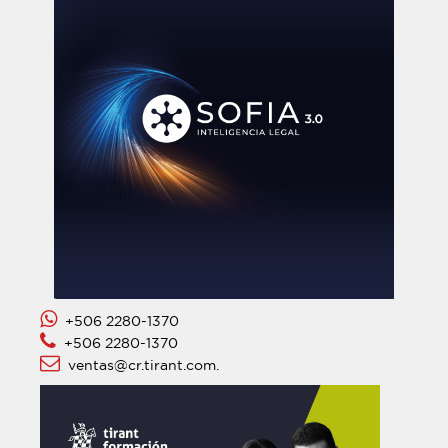
+506 2280-1370
+506 2280-1370
ventas@cr.tirant.com.