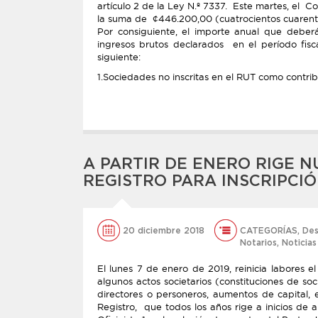
artículo 2 de la Ley N.º 7337. Este martes, el Co
la suma de ¢446.200,00 (cuatrocientos cuarenta
Por consiguiente, el importe anual que deber
ingresos brutos declarados en el período fisc
siguiente:
1.Sociedades no inscritas en el RUT como contrib
A PARTIR DE ENERO RIGE 
REGISTRO PARA INSCRIPCIÓ
20 diciembre 2018
CATEGORÍAS
,
Des
Notarios
,
Noticias
El lunes 7 de enero de 2019, reinicia labores 
algunos actos societarios (constituciones de s
directores o personeros, aumentos de capital,
Registro, que todos los años rige a inicios de