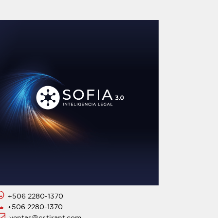
+506 2280-1370
+506 2280-1370
ventas@cr.tirant.com.