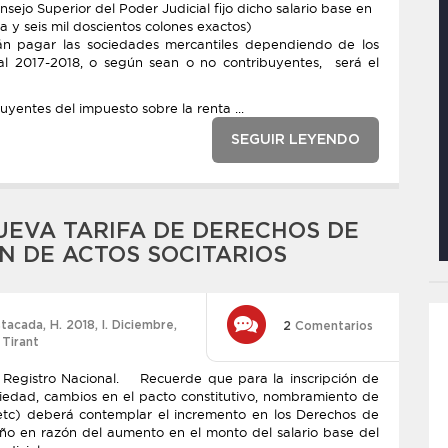
nsejo Superior del Poder Judicial fijo dicho salario base en
 y seis mil doscientos colones exactos)
án pagar las sociedades mercantiles dependiendo de los
al 2017-2018, o según sean o no contribuyentes, será el
uyentes del impuesto sobre la renta ...
SEGUIR LEYENDO
NUEVA TARIFA DE DERECHOS DE
N DE ACTOS SOCITARIOS
tacada
,
H. 2018
,
l. Diciembre
,
2
Comentarios
 Tirant
el Registro Nacional. Recuerde que para la inscripción de
ociedad, cambios en el pacto constitutivo, nombramiento de
 etc) deberá contemplar el incremento en los Derechos de
 año en razón del aumento en el monto del salario base del