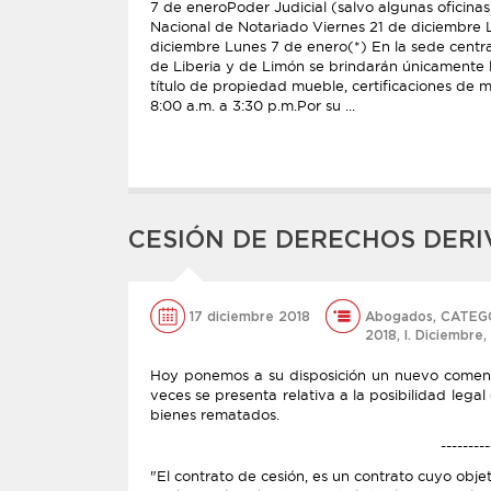
7 de eneroPoder Judicial (salvo algunas oficina
Nacional de Notariado Viernes 21 de diciembre
diciembre Lunes 7 de enero(*) En la sede centra
de Liberia y de Limón se brindarán únicamente lo
título de propiedad mueble, certificaciones de 
8:00 a.m. a 3:30 p.m.Por su ...
CESIÓN DE DERECHOS DERI
17 diciembre 2018
Abogados
,
CATEG
2018
,
l. Diciembre
,
Hoy ponemos a su disposición un nuevo comenta
veces se presenta relativa a la posibilidad lega
bienes rematados.
---------
"El contrato de cesión, es un contrato cuyo objet