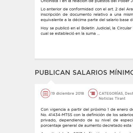
Oficinista 1 en la relación de puestos del Poder J
Lo anterior de conformidad con el art. 2 del Ar
inscripción de documento relativo a una mism
equivalente a la décima parte del salario base 
Hoy se publicó en el Boletín Judicial, la Circula
cual se estableció en la suma ...
PUBLICAN SALARIOS MÍNIMO
19 diciembre 2018
CATEGORÍAS
,
Des
Noticias Tirant
Con vigencia a partir del próximo 1 de enero d
No. 41434-MTSS con la definición de los salario
privado, dependiendo de su nivel de especia
porcentaje general de aumento decretado esta 