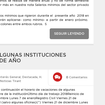
mínimos se realiza de manera anual y no de forma semestral
r más en nuestra nota Salarios mínimos del sector privado
arios mínimos que rigieron durante el presente año 2018 en
rán aplicarse- como mínimo- a partir de enero próximo.
 colones entre ambos rubros. S
SEGUIR LEYENDO
LGUNAS INSTITUCIONES
 DE AÑO
nterés General
,
Destacada
,
H.
0
Comentarios
Noticias Tirant
a continuación el horario de vacaciones de algunas
re de la instituciónÚltimo día de trabajo 2018Reinicio de
embre Lunes 7 de eneroRegistro Civil Viernes 21 de
 (salvo algunas oficinas)(*) Viernes 21 de diciembre Lunes