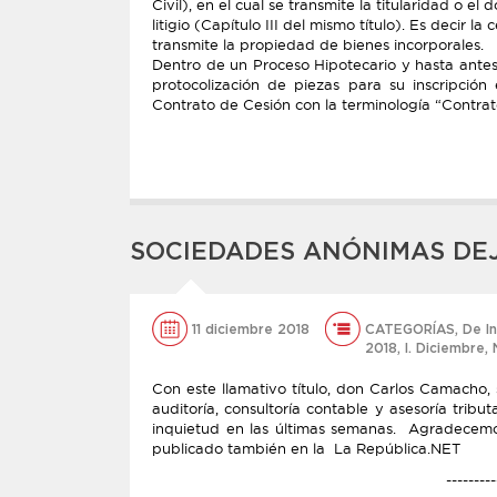
Civil), en el cual se transmite la titularidad o e
litigio (Capítulo III del mismo título). Es decir l
transmite la propiedad de bienes incorporales.
Dentro de un Proceso Hipotecario y hasta antes
protocolización de piezas para su inscripción
Contrato de Cesión con la terminología “Contrat
SOCIEDADES ANÓNIMAS DEJ
11 diciembre 2018
CATEGORÍAS
,
De I
2018
,
l. Diciembre
,
Con este llamativo título, don Carlos Camacho,
auditoría, consultoría contable y asesoría tr
inquietud en las últimas semanas. Agradecemos
publicado también en la La República.NET
---------