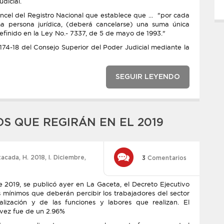
udicial.
ancel del Registro Nacional que establece que ... "por cada
a persona jurídica, (deberá cancelarse) una suma única
definido en la Ley No.- 7337, de 5 de mayo de 1993."
r 174-18 del Consejo Superior del Poder Judicial mediante la
SEGUIR LEYENDO
S QUE REGIRÁN EN EL 2019
tacada
,
H. 2018
,
l. Diciembre
,
3
Comentarios
e 2019, se publicó ayer en La Gaceta, el Decreto Ejecutivo
s mínimos que deberán percibir los trabajadores del sector
lización y de las funciones y labores que realizan. El
vez fue de un 2.96%