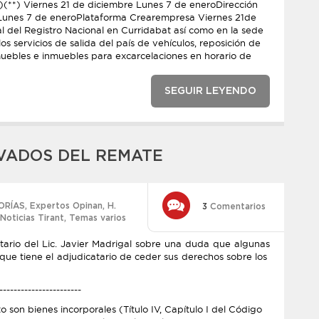
s)(**) Viernes 21 de diciembre Lunes 7 de eneroDirección
 Lunes 7 de eneroPlataforma Crearempresa Viernes 21de
l del Registro Nacional en Curridabat así como en la sede
s servicios de salida del país de vehículos, reposición de
muebles e inmuebles para excarcelaciones en horario de
SEGUIR LEYENDO
VADOS DEL REMATE
ORÍAS
,
Expertos Opinan
,
H.
3
Comentarios
Noticias Tirant
,
Temas varios
rio del Lic. Javier Madrigal sobre una duda que algunas
l que tiene el adjudicatario de ceder sus derechos sobre los
-----------------------
o son bienes incorporales (Título IV, Capítulo I del Código