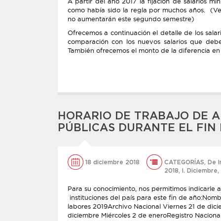
A partir del año 2017 la fijación de salarios 
como había sido la regla por muchos años. (Ve
no aumentarán este segundo semestre)
Ofrecemos a continuación el detalle de los sal
comparación con los nuevos salarios que debe
También ofrecemos el monto de la diferencia en
HORARIO DE TRABAJO DE A
PÚBLICAS DURANTE EL FIN
18 diciembre 2018
CATEGORÍAS
,
De I
2018
,
l. Diciembre
,
Para su conocimiento, nos permitimos indicarle 
instituciones del país para este fin de año:Nomb
labores 2019Archivo Nacional Viernes 21 de dici
diciembre Miércoles 2 de eneroRegistro Nacional