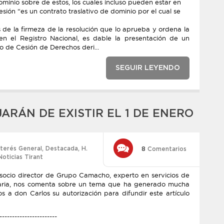
l dominio sobre de estos, los cuales incluso pueden estar en
a cesión “es un contrato traslativo de dominio por el cual se
 de la firmeza de la resolución que lo aprueba y ordena la
 en el Registro Nacional, es dable la presentación de un
o de Cesión de Derechos deri...
SEGUIR LEYENDO
ARÁN DE EXISTIR EL 1 DE ENERO
nterés General
,
Destacada
,
H.
8
Comentarios
Noticias Tirant
 socio director de Grupo Camacho, experto en servicios de
ibutaria, nos comenta sobre un tema que ha generado mucha
 a don Carlos su autorización para difundir este artículo
-----------------------