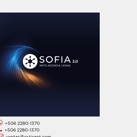
+506 2280-1370
+506 2280-1370
ventas@cr.tirant.com.