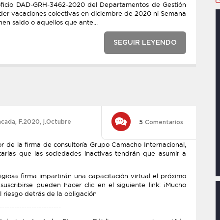
 oficio DAD-GRH-3462-2020 del Departamentos de Gestión
eder vacaciones colectivas en diciembre de 2020 ni Semana
nen saldo o aquellos que ante...
SEGUIR LEYENDO
acada
,
F.2020
,
j.Octubre
5
Comentarios
r de la firma de consultoría Grupo Camacho Internacional,
utarias que las sociedades inactivas tendrán que asumir a
giosa firma impartirán una capacitación virtual el próximo
uscribirse pueden hacer clic en el siguiente link: ¡Mucho
 riesgo detrás de la obligación
-------------------------