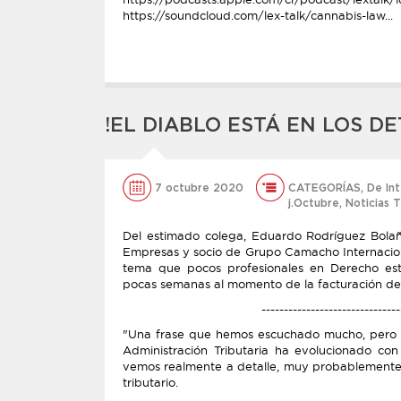
https://soundcloud.com/lex-talk/cannabis-law...
!EL DIABLO ESTÁ EN LOS D
7 octubre 2020
CATEGORÍAS
,
De In
j.Octubre
,
Noticias T
Del estimado colega, Eduardo Rodríguez Bolañ
Empresas y socio de Grupo Camacho Internacional
tema que pocos profesionales en Derecho es
pocas semanas al momento de la facturación de s
-------------------------------
"Una frase que hemos escuchado mucho, pero p
Administración Tributaria ha evolucionado con 
vemos realmente a detalle, muy probablemente 
tributario.