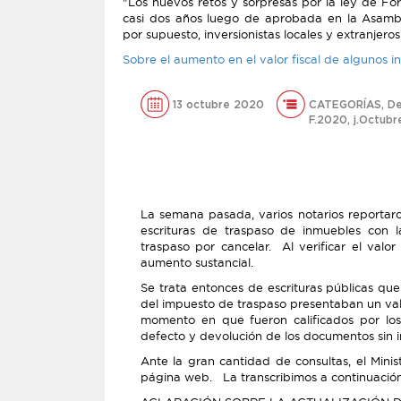
"Los nuevos retos y sorpresas por la ley de For
casi dos años luego de aprobada en la Asamble
por supuesto, inversionistas locales y extranje
Sobre el aumento en el valor fiscal de algunos 
13 octubre 2020
CATEGORÍAS
,
De
F.2020
,
j.Octubr
La semana pasada, varios notarios reportaron
escrituras de traspaso de inmuebles con 
traspaso por cancelar. Al verificar el valo
aumento sustancial.
Se trata entonces de escrituras públicas q
del impuesto de traspaso presentaban un valor 
momento en que fueron calificados por los
defecto y devolución de los documentos sin in
Ante la gran cantidad de consultas, el Minis
página web. La transcribimos a continuación