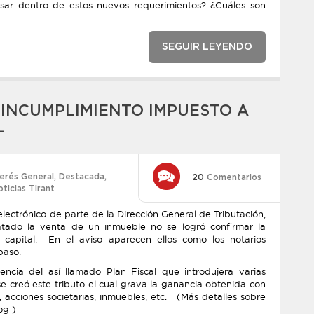
sar dentro de estos nuevos requerimientos? ¿Cuáles son
SEGUIR LEYENDO
 INCUMPLIMIENTO IMPUESTO A
L
terés General
,
Destacada
,
20
Comentarios
ticias Tirant
electrónico de parte de la Dirección General de Tributación,
tado la venta de un inmueble no se logró confirmar la
 capital. En el aviso aparecen ellos como los notarios
paso.
cia del así llamado Plan Fiscal que introdujera varias
e creó este tributo el cual grava la ganancia obtenida con
 acciones societarias, inmuebles, etc. (Más detalles sobre
og )