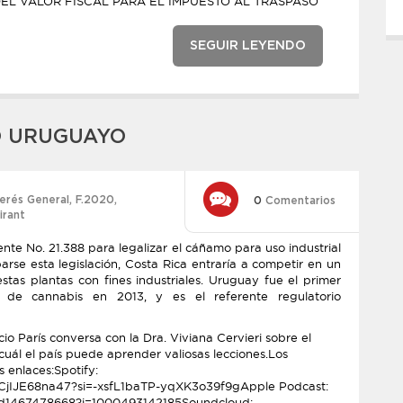
EL VALOR FISCAL PARA EL IMPUESTO AL TRASPASO
SEGUIR LEYENDO
O URUGUAYO
terés General
,
F.2020
,
0
Comentarios
irant
nte No. 21.388 para legalizar el cáñamo para uso industrial
arse esta legislación, Costa Rica entraría a competir en un
stas plantas con fines industriales. Uruguay fue el primer
 de cannabis en 2013, y es el referente regulatorio
io París conversa con la Dra. Viviana Cervieri sobre el
cuál el país puede aprender valiosas lecciones.Los
s enlaces:Spotify:
DCjIJE68na47?si=-xsfL1baTP-yqXK3o39f9gApple Podcast:
k/id1467478668?i=1000493142185Soundcloud: