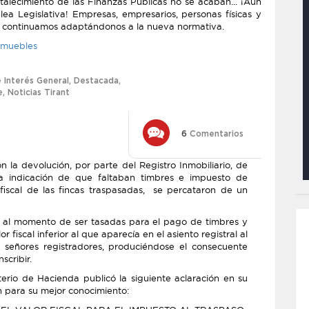
talecimiento de las Finanzas Públicas no se acaban... ¡Aún
a Legislativa! Empresas, empresarios, personas físicas y
ros continuamos adaptándonos a la nueva normativa.
inmuebles
 Interés General
,
Destacada
,
e
,
Noticias Tirant
6
Comentarios
 la devolución, por parte del Registro Inmobiliario, de
la indicación de que faltaban timbres e impuesto de
r fiscal de las fincas traspasadas, se percataron de un
ue al momento de ser tasadas para el pago de timbres y
fiscal inferior al que aparecía en el asiento registral al
 señores registradores, produciéndose el consecuente
scribir.
terio de Hacienda publicó la siguiente aclaración en su
 para su mejor conocimiento: