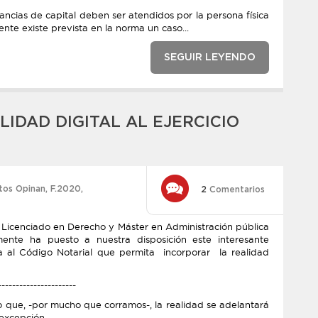
ancias de capital deben ser atendidos por la persona física
nte existe prevista en la norma un caso...
SEGUIR LEYENDO
IDAD DIGITAL AL EJERCICIO
tos Opinan
,
F.2020
,
2
Comentarios
 Licenciado en Derecho y Máster en Administración pública
mente ha puesto a nuestra disposición este interesante
 al Código Notarial que permita incorporar la realidad
----------------------
 que, -por mucho que corramos-, la realidad se adelantará
 excepción.