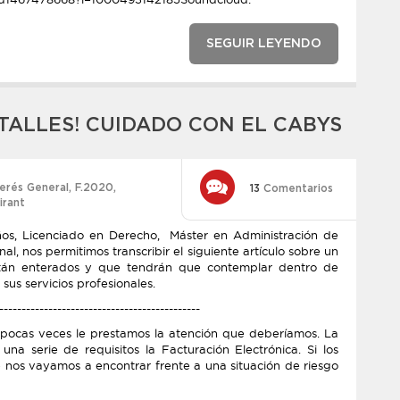
SEGUIR LEYENDO
ETALLES! CUIDADO CON EL CABYS
terés General
,
F.2020
,
13
Comentarios
irant
os, Licenciado en Derecho, Máster en Administración de
, nos permitimos transcribir el siguiente artículo sobre un
tán enterados y que tendrán que contemplar dentro de
us servicios profesionales.
---------------------------------------------
ocas veces le prestamos la atención que deberíamos. La
una serie de requisitos la Facturación Electrónica. Si los
nos vayamos a encontrar frente a una situación de riesgo