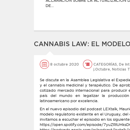
ACLARACIÓN SOBRE LA ACTUALIZACIÓN D
DE...
CANNABIS LAW: EL MODEL
8 octubre 2020
CATEGORÍAS
,
De In
j.Octubre
,
Noticias T
Se discute en la Asamblea Legislativa el Expedie
y el cannabis medicinal y terapéutico. De aprob
cotizado mercado internacional para producir e
país del mundo en legalizar la producción
latinoamericano por excelencia.
En el nuevo episodio del podcast LEXtalk, Mauric
modelo regulatorio existente en el Uruguay, del 
invitamos a escuchar el episodio en los siguiente
https://open.spotify.com/episode/7yuZRlUHks
https://podcasts.apple.com/cr/podcast/lextal