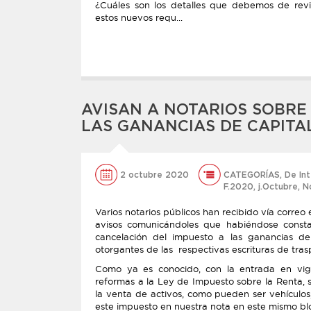
¿Cuáles son los detalles que debemos de revi
estos nuevos requ...
AVISAN A NOTARIOS SOBRE
LAS GANANCIAS DE CAPITA
2 octubre 2020
CATEGORÍAS
,
De In
F.2020
,
j.Octubre
,
No
Varios notarios públicos han recibido vía correo 
avisos comunicándoles que habiéndose consta
cancelación del impuesto a las ganancias de
otorgantes de las respectivas escrituras de tras
Como ya es conocido, con la entrada en vigen
reformas a la Ley de Impuesto sobre la Renta, s
la venta de activos, como pueden ser vehículos,
este impuesto en nuestra nota en este mismo bl