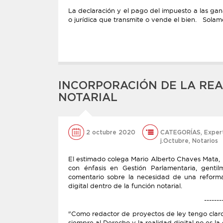
La declaración y el pago del impuesto a las gan
o jurídica que transmite o vende el bien. Solame
INCORPORACIÓN DE LA REAL
NOTARIAL
2 octubre 2020
CATEGORÍAS
,
Exper
j.Octubre
,
Notarios
El estimado colega Mario Alberto Chaves Mata,
con énfasis en Gestión Parlamentaria, gentil
comentario sobre la necesidad de una reforma
digital dentro de la función notarial.
-------
"Como redactor de proyectos de ley tengo claro
siempre al Derecho y la realidad digital no es la