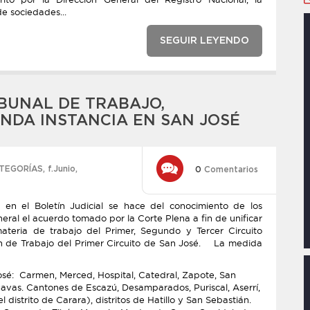
e sociedades...
SEGUIR LEYENDO
IBUNAL DE TRABAJO,
NDA INSTANCIA EN SAN JOSÉ
TEGORÍAS
,
f.Junio
,
0
Comentarios
en el Boletín Judicial se hace del conocimiento de los
eral el acuerdo tomado por la Corte Plena a fin de unificar
ateria de trabajo del Primer, Segundo y Tercer Circuito
ión de Trabajo del Primer Circuito de San José. La medida
osé: Carmen, Merced, Hospital, Catedral, Zapote, San
avas. Cantones de Escazú, Desamparados, Puriscal, Aserrí,
distrito de Carara), distritos de Hatillo y San Sebastián.