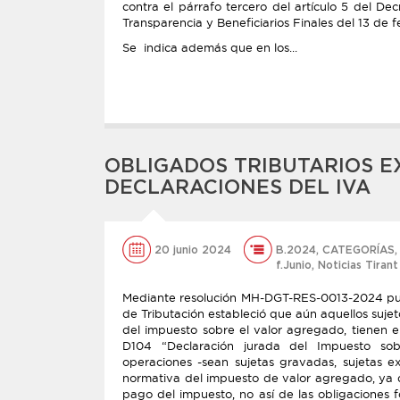
contra el párrafo tercero del artículo 5 del 
Transparencia y Beneficiarios Finales del 13 de
Se indica además que en los...
OBLIGADOS TRIBUTARIOS E
DECLARACIONES DEL IVA
20 junio 2024
B.2024
,
CATEGORÍAS
f.Junio
,
Noticias Tirant
Mediante resolución MH-DGT-RES-0013-2024 publ
de Tributación estableció que aún aquellos suje
del impuesto sobre el valor agregado, tienen e
D104 “Declaración jurada del Impuesto sob
operaciones -sean sujetas gravadas, sujetas e
normativa del impuesto de valor agregado, ya 
pago del impuesto, no así de las obligaciones f