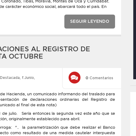
 Coronado, Tibás, Moravia, Montes de Oca y Curridabat.
de carácter económico social, abarcará todo el país. En
SEGUIR LEYENDO
CIONES AL REGISTRO DE
TA OCTUBRE
Destacada
,
f.Junio
,
0
Comentarios
io de Hacienda, un comunicado informando del traslado para
entación de declaraciones ordinarias del Registro de
nicado al final de esta nota)
 1 de julio. Sería entonces la segunda vez este año que se
ón, originalmente establecido para abril.
órroga: ".. la parametrización que debe realizar el Banco
recto como resultado de una medida cautelar interpuesta