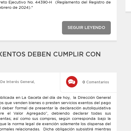
Decreto Ejecutivo No. 44390-H (Reglamento del Registro de
 febrero de 2024)."
SEGUIR LEYENDO
XENTOS DEBEN CUMPLIR CON
,
De Interés General
,
0
Comentarios
icada en La Gaceta del día de hoy, la Dirección General
tos que venden bienes o presten servicios exentos del pago
l deber formal de presentar la declaración autoliquidativa
re el Valor Agregado”, debiendo declarar todas sus
xentas; así como sus compras, según corresponda bajo la
que la norma legal de exención solamente los dispensa del
ormales relacionadas. Dicha obligación subsistirá mientras