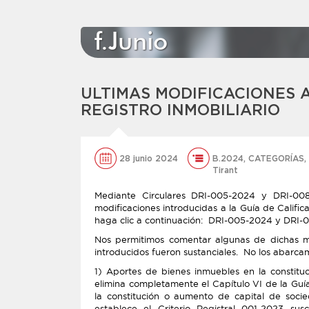
f.Junio
ULTIMAS MODIFICACIONES A
REGISTRO INMOBILIARIO
28 junio 2024
B.2024
,
CATEGORÍAS
,
Tirant
Mediante Circulares DRI-005-2024 y DRI-008-
modificaciones introducidas a la Guía de Calific
haga clic a continuación: DRI-005-2024 y DRI
Nos permitimos comentar algunas de dichas m
introducidos fueron sustanciales. No los abarca
1) Aportes de bienes inmuebles en la constitu
elimina completamente el Capítulo VI de la Guía
la constitución o aumento de capital de soci
establece el Criterio Registral 001-2023 susc