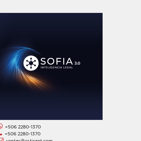
+506 2280-1370
+506 2280-1370
ventas@cr.tirant.com.