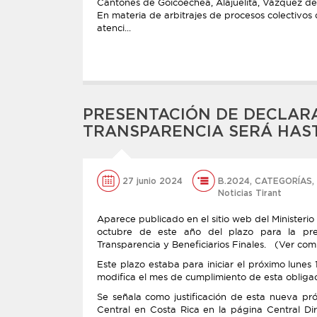
Cantones de Goicoechea, Alajuelita, Vázquez de
En materia de arbitrajes de procesos colectivos 
atenci...
PRESENTACIÓN DE DECLARA
TRANSPARENCIA SERÁ HAS
27 junio 2024
B.2024
,
CATEGORÍAS
,
Noticias Tirant
Aparece publicado en el sitio web del Minister
octubre de este año del plazo para la pres
Transparencia y Beneficiarios Finales. (Ver comu
Este plazo estaba para iniciar el próximo lunes
modifica el mes de cumplimiento de esta obligaci
Se señala como justificación de esta nueva pr
Central en Costa Rica en la página Central Di