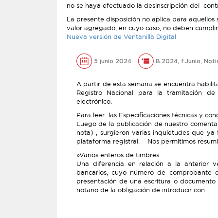
no se haya efectuado la desinscripción del cont
La presente disposición no aplica para aquellos
valor agregado, en cuyo caso, no deben cumplir c
Nueva versión de Ventanilla Digital
5 junio 2024
B.2024
,
f.Junio
,
Noti
A partir de esta semana se encuentra habilitad
Registro Nacional para la tramitación de
electrónico.
Para leer las Especificaciones técnicas y con
Luego de la publicación de nuestro comenta
nota) , surgieron varias inquietudes que y
plataforma registral. Nos permitimos resumir
»Varios enteros de timbres
Una diferencia en relación a la anterior 
bancarios, cuyo número de comprobante 
presentación de una escritura o documento 
notario de la obligación de introducir con...