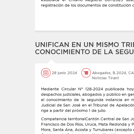
registración de los documentos de constitución d
UNIFICAN EN UN MISMO TR
CONOCIMIENTO DE LA SEGU
28 junio 2024
Abogados
,
B.2024
,
CA
Noticias Tirant
Mediante Circular N° 128-2024 publicada hoy 
despachos judiciales, abogados y público en gen
el conocimiento de la segunda instancia en m
Judicial de San José en el Tribunal de Apelac
rige a partir del próximo 1 de julio.
Competencia territorialCantón Central de San J
Francisco de Dos Ríos, Uruca, Mata Redonda y P
Mora, Santa Ana, Acosta y Turrubares (excepto el 