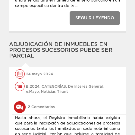
ahora se digitará el número de entero bancario en un
campo específico dentro de la ...
SEGUIR LEYENDO
ADJUDICACIÓN DE INMUEBLES EN
PROCESOS SUCESORIOS PUEDE SER
PARCIAL
24 mayo 2024
B.2024
,
CATEGORÍAS
,
De Interés General
,
e.Mayo
,
Noticias Tirant
2
Comentarios
Hasta ahora, el Registro Inmobiliario había exigido
que para la inscripción de adjudicaciones de procesos
sucesorios, tanto los tramitados en sede notarial como
en sede judicial, tenían que incluirse la totalidad de