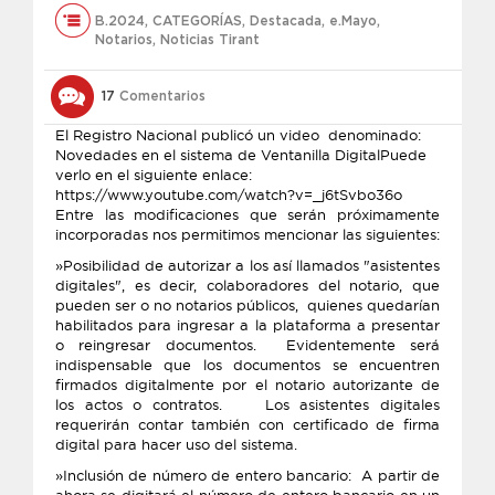
B.2024
,
CATEGORÍAS
,
Destacada
,
e.Mayo
,
Notarios
,
Noticias Tirant
17
Comentarios
El Registro Nacional publicó un video denominado:
Novedades en el sistema de Ventanilla DigitalPuede
verlo en el siguiente enlace:
https://www.youtube.com/watch?v=_j6tSvbo36o
Entre las modificaciones que serán próximamente
incorporadas nos permitimos mencionar las siguientes:
»Posibilidad de autorizar a los así llamados "asistentes
digitales", es decir, colaboradores del notario, que
pueden ser o no notarios públicos, quienes quedarían
habilitados para ingresar a la plataforma a presentar
o reingresar documentos. Evidentemente será
indispensable que los documentos se encuentren
firmados digitalmente por el notario autorizante de
los actos o contratos. Los asistentes digitales
requerirán contar también con certificado de firma
digital para hacer uso del sistema.
»Inclusión de número de entero bancario: A partir de