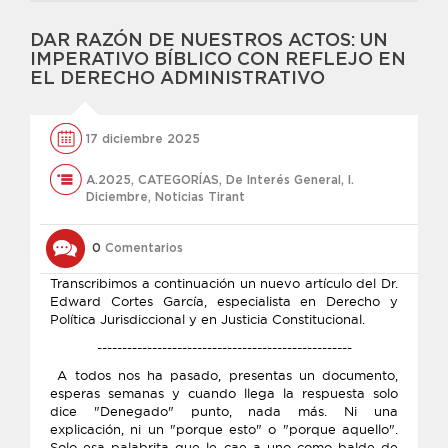
DAR RAZÓN DE NUESTROS ACTOS: UN
IMPERATIVO BÍBLICO CON REFLEJO EN
EL DERECHO ADMINISTRATIVO
17 diciembre 2025
A.2025
,
CATEGORÍAS
,
De Interés General
,
l.
Diciembre
,
Noticias Tirant
0
Comentarios
Transcribimos a continuación un nuevo artículo del Dr.
Edward Cortes García, especialista en Derecho y
Política Jurisdiccional y en Justicia Constitucional.
---------------------------------------------------
A todos nos ha pasado, presentas un documento,
esperas semanas y cuando llega la respuesta solo
dice "Denegado" punto, nada más. Ni una
explicación, ni un "porque esto" o "porque aquello".
Solo esa palabrita que le cae a uno como balde de