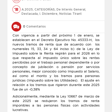
A.2025
,
CATEGORÍAS
,
De Interés General
,
Destacada
,
l. Diciembre
,
Noticias Tirant
0
Comentarios
Con vigencia a partir del próximo 1 de enero, se
establecen en el Decreto Ejecutivo No. 45333-H, los
nuevos tramos de renta que de acuerdo con los
numerales 15, 33, 34 y 64 inciso b) de la Ley de
Impuesto sobre la Renta regirán para el 2026 en lo
que respecta al impuesto único sobre las rentas
percibidas por el trabajo personal dependiente o por
concepto de jubilación o pensión por servicios
personales, mejor conocido como Impuesto al Salario,
así como el monto y los tramos para personas
jurídicas (Impuesto sobre las Utilidades). El ajuste en
relación a los tramos que rigieron durante este 2025
fue de un -0,38%
Adicionalmente, mediante la Ley 10667 de marzo de
este 2025 se redujeron los tramos de renta
imponibles a las personas físicas con actividades
lucrativas.