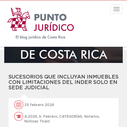
Togg
navig
EL BLOG JURÍDICO
DE COSTA RICA
SUCESORIOS QUE INCLUYAN INMUEBLES
CON LIMITACIONES DEL INDER SOLO EN
SEDE JUDICIAL
25 febrero 2026
A.2026
,
b. Febrero
,
CATEGORÍAS
,
Notarios
,
Noticias Tirant