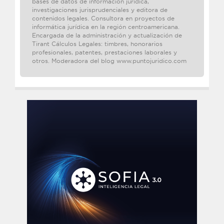
bases de datos de información jurídica,
investigaciones jurisprudenciales y editora de
contenidos legales. Consultora en proyectos de
informática jurídica en la región centroamericana.
Encargada de la administración y actualización de
Tirant Cálculos Legales: timbres, honorarios
profesionales, patentes, prestaciones laborales y
otros. Moderadora del blog www.puntojuridico.com