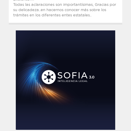
Todas las aclaraciones son importantísimas, Gracias por
su delicadeza..en hacernos conocer más sobre los
trámites en los diferentes entes estatales..