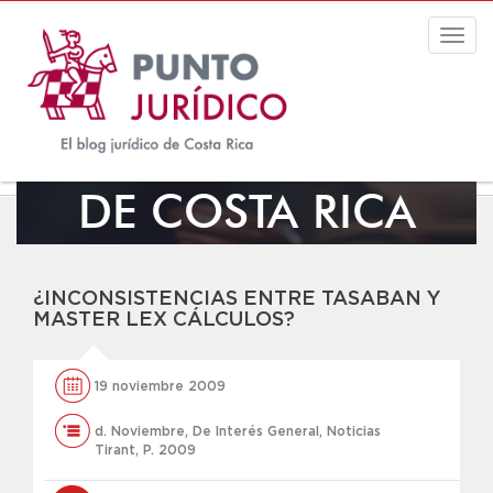
Togg
navig
EL BLOG JURÍDICO
DE COSTA RICA
¿INCONSISTENCIAS ENTRE TASABAN Y
MASTER LEX CÁLCULOS?
19 noviembre 2009
d. Noviembre
,
De Interés General
,
Noticias
Tirant
,
P. 2009